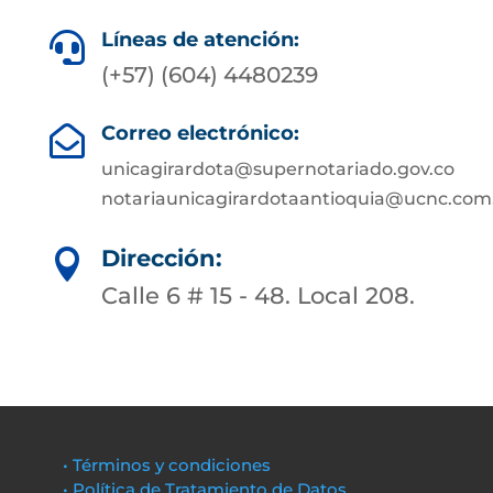
Líneas de atención:

(+57) (604) 4480239
Correo electrónico:

unicagirardota@supernotariado.gov.co
notariaunicagirardotaantioquia@ucnc.com
Dirección:

Calle 6 # 15 - 48. Local 208.
• Términos y condiciones
• Política de Tratamiento de Datos