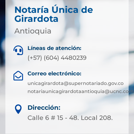
Notaría Única de
Girardota
Antioquia
Líneas de atención:

(+57) (604) 4480239
Correo electrónico:

unicagirardota@supernotariado.gov.co
notariaunicagirardotaantioquia@ucnc.com
Dirección:

Calle 6 # 15 - 48. Local 208.