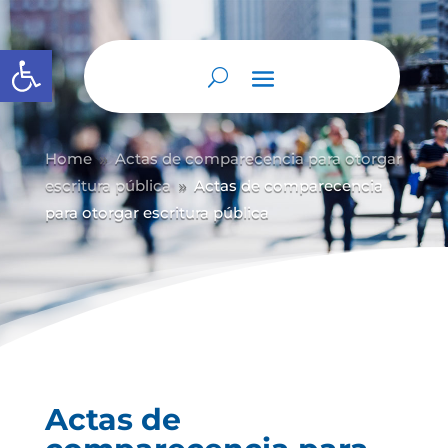
Abrir barra de herramientas
Home
Actas de comparecencia para otorgar
9
escritura pública
Actas de comparecencia
9
para otorgar escritura pública
Actas de