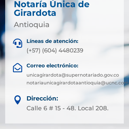
Notaría Única de
Girardota
Antioquia
Líneas de atención:

(+57) (604) 4480239
Correo electrónico:

unicagirardota@supernotariado.gov.co
notariaunicagirardotaantioquia@ucnc.com
Dirección:

Calle 6 # 15 - 48. Local 208.