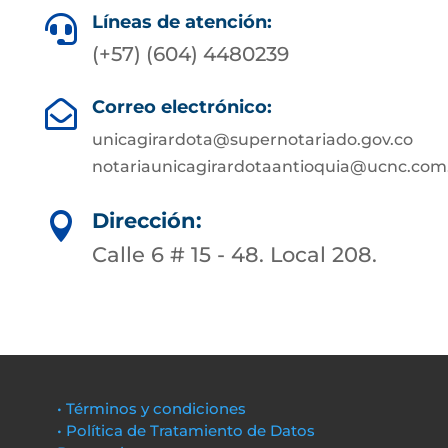
Líneas de atención:

(+57) (604) 4480239
Correo electrónico:

unicagirardota@supernotariado.gov.co
notariaunicagirardotaantioquia@ucnc.com
Dirección:

Calle 6 # 15 - 48. Local 208.
• Términos y condiciones
• Política de Tratamiento de Datos