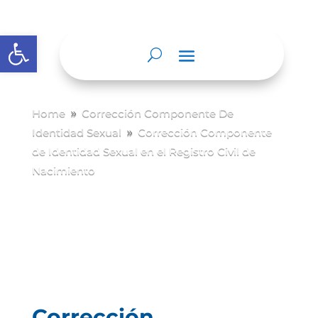
Abrir barra de herramientas
Home
Corrección Componente De
9
Identidad Sexual
Corrección Componente
9
de Identidad Sexual en el Registro Civil de
Nacimiento
Corrección