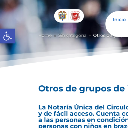
Inicio
Abrir barra de herramientas
Home
Sin categoría
Otros de grupos
9
9
Otros de grupos de 
La Notaría Única del Circul
y de fácil acceso. Cuenta 
a las personas en condici
personas con niños en braz