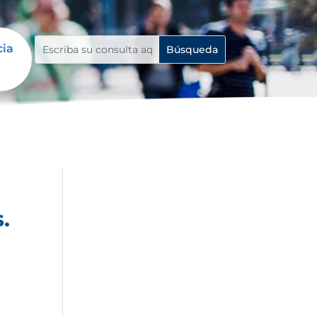
cia
.