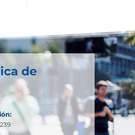
ica de
ión:
0239