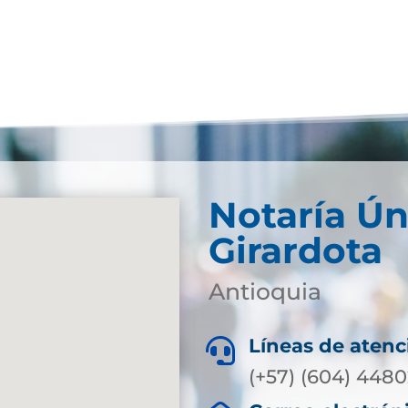
Notaría Ún
Girardota
Antioquia
Líneas de atenc

(+57) (604) 448