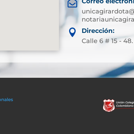
Correo electrón

unicagirardota@
notariaunicagi
Dirección:

Calle 6 # 15 - 48
onales