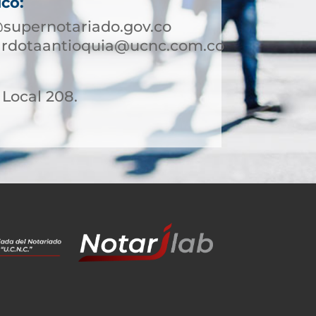
ico:
supernotariado.gov.co
rardotaantioquia@ucnc.com.co
. Local 208.