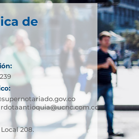
ica de
ión:
0239
ico:
supernotariado.gov.co
rardotaantioquia@ucnc.com.co
. Local 208.