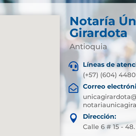
Notaría Ún
Girardota
Antioquia
Líneas de atenc

(+57) (604) 448
Correo electrón

unicagirardota@
notariaunicagi
Dirección:

Calle 6 # 15 - 48