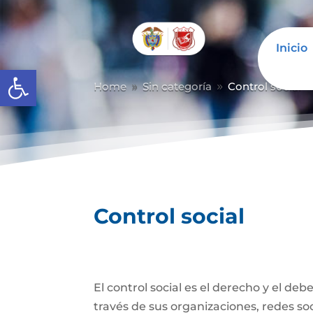
Inicio
Abrir barra de herramientas
Home
Sin categoría
Control social
9
9
Control social
El control social es el derecho y el de
través de sus organizaciones, redes soci