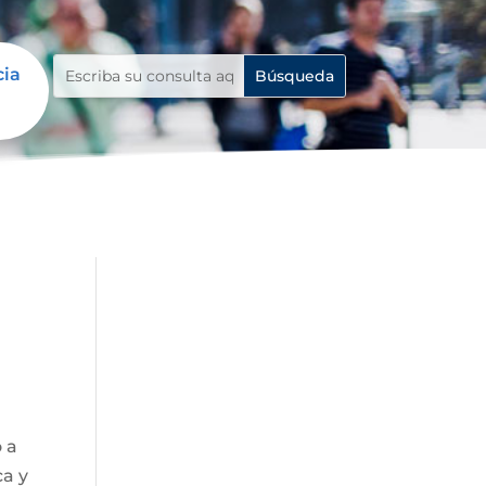
cia
o a
ca y