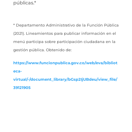
públicas.*
* Departamento Administrativo de la Función Pública
(2021). Lineamientos para publicar información en el
menú participa sobre participación ciudadana en la
gestión pública. Obtenido de:
https://www.funcionpublica.gov.co/web/eva/bibliot
eca-
virtual/-/document_library/bGsp2IjUBdeu/view_file/
39121905