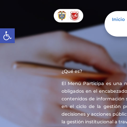
Inicio
Abrir barra de herramientas
¿Qué es?
El Menú Participa es una 
obligados en el encabezado 
contenidos de información 
en el ciclo de la gestión 
decisiones y acciones públi
la gestión institucional a tra