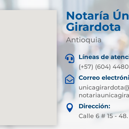
Notaría Ún
Girardota
Antioquia
Líneas de atenc

(+57) (604) 448
Correo electrón

unicagirardota@
notariaunicagi
Dirección:

Calle 6 # 15 - 48