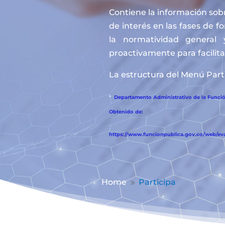
Contiene la información sobr
de interés en las fases de f
la normatividad general 
proactivamente para facilitar
La estructura del Menú Parti
*
Departamento Administrativo de la Función
Obtenido de:
https://www.funcionpublica.gov.co/web/eva/
Home
Participa
9