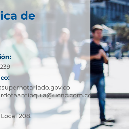
ica de
ión:
0239
ico:
supernotariado.gov.co
rardotaantioquia@ucnc.com.co
. Local 208.