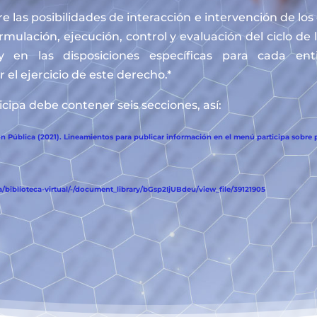
e las posibilidades de interacción e intervención de lo
ormulación, ejecución, control y evaluación del ciclo de 
y en las disposiciones específicas para cada en
 el ejercicio de este derecho.*
cipa debe contener seis secciones, así:
 Pública (2021). Lineamientos para publicar información en el menú participa sobre p
biblioteca-virtual/-/document_library/bGsp2IjUBdeu/view_file/39121905