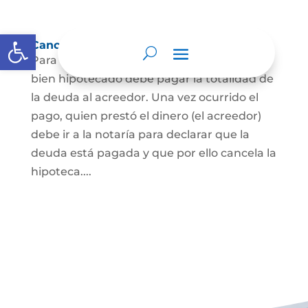
Abrir barra de herramientas
Cancelación de Hipoteca
Para cancelar una hipoteca, el dueño del
bien hipotecado debe pagar la totalidad de
la deuda al acreedor. Una vez ocurrido el
pago, quien prestó el dinero (el acreedor)
debe ir a la notaría para declarar que la
deuda está pagada y que por ello cancela la
hipoteca....