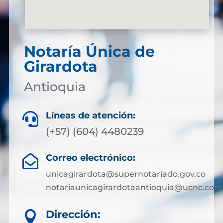
Notaría Única de
Girardota
Antioquia
Líneas de atención:

(+57) (604) 4480239
Correo electrónico:

unicagirardota@supernotariado.gov.co
notariaunicagirardotaantioquia@ucnc.com
Dirección:
