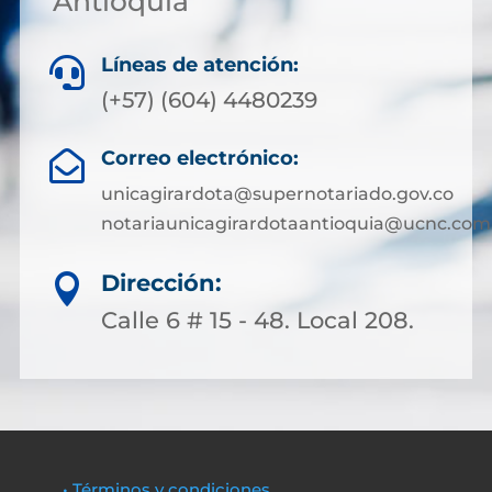
Antioquia
Líneas de atención:

(+57) (604) 4480239
Correo electrónico:

unicagirardota@supernotariado.gov.co
notariaunicagirardotaantioquia@ucnc.com
Dirección:

Calle 6 # 15 - 48. Local 208.
• Términos y condiciones