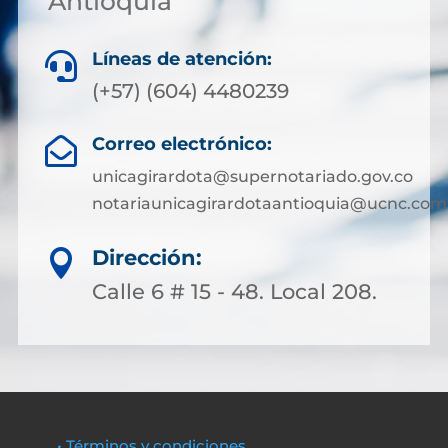
Antioquia
Líneas de atención:

(+57) (604) 4480239
Correo electrónico:

unicagirardota@supernotariado.gov.co
notariaunicagirardotaantioquia@ucnc.com
Dirección:

Calle 6 # 15 - 48. Local 208.
• Términos y condiciones