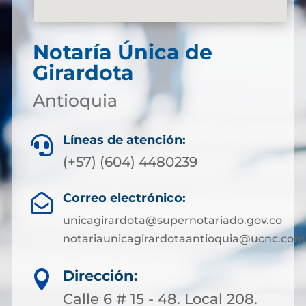
Notaría Única de
Girardota
Antioquia
Líneas de atención:

(+57) (604) 4480239
Correo electrónico:

unicagirardota@supernotariado.gov.co
notariaunicagirardotaantioquia@ucnc.com
Dirección:

Calle 6 # 15 - 48. Local 208.