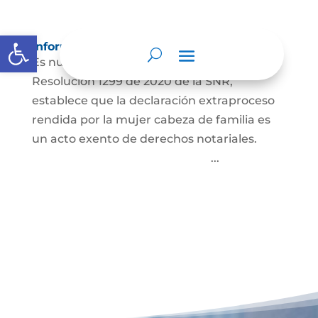
Abrir barra de herramientas
Información para Mujeres.
Es nuestro deber informar que La
Resolución 1299 de 2020 de la SNR,
establece que la declaración extraproceso
rendida por la mujer cabeza de familia es
un acto exento de derechos notariales.
...