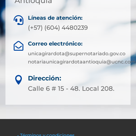
Antioquia
Líneas de atención:

(+57) (604) 4480239
Correo electrónico:

unicagirardota@supernotariado.gov.co
notariaunicagirardotaantioquia@ucnc.com
Dirección:

Calle 6 # 15 - 48. Local 208.
• Términos y condiciones