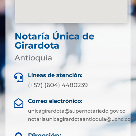
Notaría Única de
Girardota
Antioquia
Líneas de atención:

(+57) (604) 4480239
Correo electrónico:

unicagirardota@supernotariado.gov.co
notariaunicagirardotaantioquia@ucnc.com
Dirección: