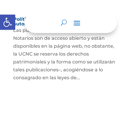
Abrir barra de herramientas
Política de derechos de autor y/o
autorización de uso sobre los contenidos
Las publicaciones de la UCNC y de los
Notarios son de acceso abierto y están
disponibles en la página web, no obstante,
la UCNC se reserva los derechos
patrimoniales y la forma como se utilizarán
tales publicaciones–, acogiéndose a lo
consagrado en las leyes de...