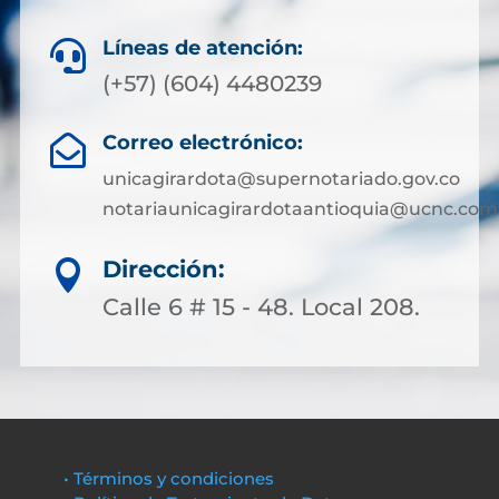
Líneas de atención:

(+57) (604) 4480239
Correo electrónico:

unicagirardota@supernotariado.gov.co
notariaunicagirardotaantioquia@ucnc.com
Dirección:

Calle 6 # 15 - 48. Local 208.
• Términos y condiciones