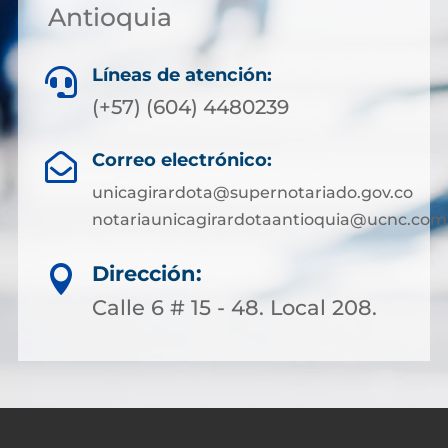
Antioquia
Líneas de atención:

(+57) (604) 4480239
Correo electrónico:

unicagirardota@supernotariado.gov.co
notariaunicagirardotaantioquia@ucnc.com
Dirección:

Calle 6 # 15 - 48. Local 208.