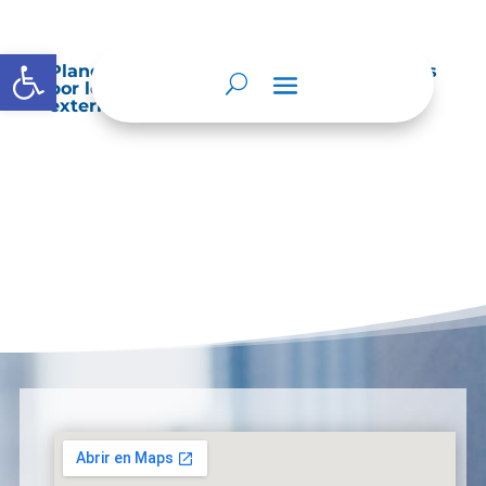
Abrir barra de herramientas
Planes de Mejoramiento vigentes exigidos
por los entes de control o auditoría
externos o internos.