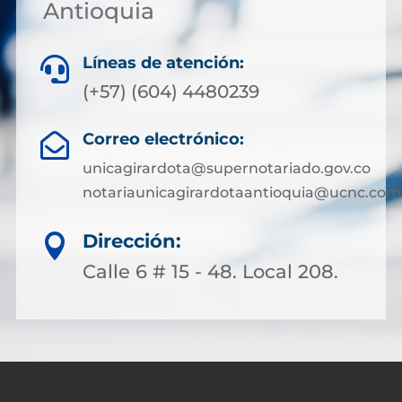
Antioquia
Líneas de atención:

(+57) (604) 4480239
Correo electrónico:

unicagirardota@supernotariado.gov.co
notariaunicagirardotaantioquia@ucnc.com
Dirección:

Calle 6 # 15 - 48. Local 208.