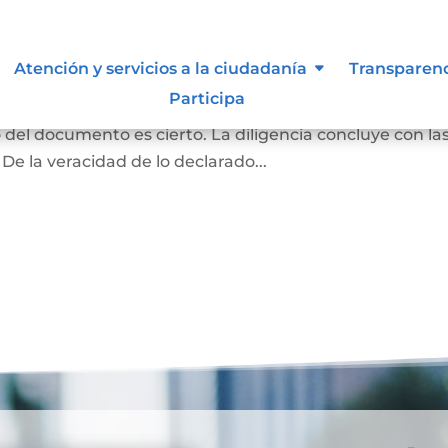
ma y contenido
Atención y servicios a la ciudadanía
Transparen
Participa
rivado podrán acudir ante el notario para declarar q
o del documento es cierto. La diligencia concluye con la
 De la veracidad de lo declarado...