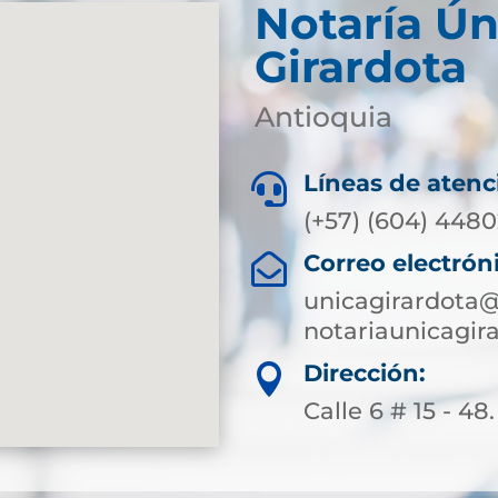
Notaría Ún
Girardota
Antioquia
Líneas de atenc

(+57) (604) 448
Correo electrón

unicagirardota@
notariaunicagi
Dirección:

Calle 6 # 15 - 48