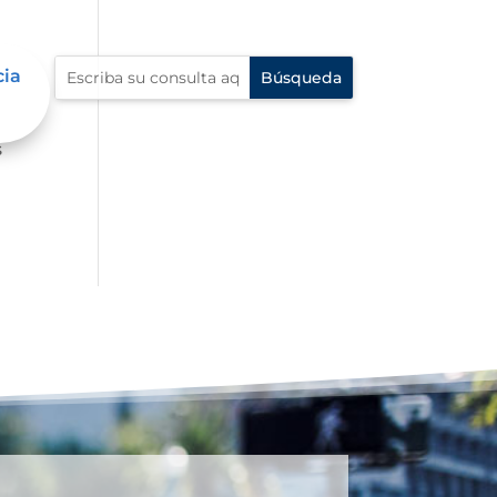
cia
ue
s