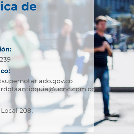
ica de
ión:
0239
ico:
supernotariado.gov.co
rardotaantioquia@ucnc.com.co
. Local 208.